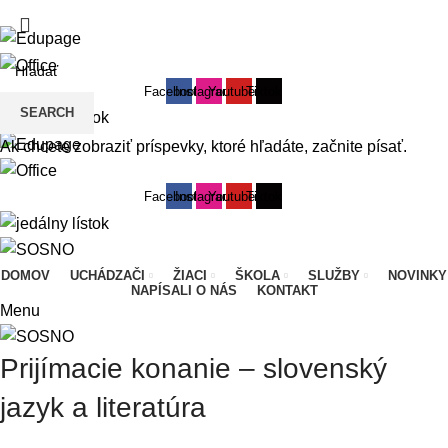
SOŠ podnikania a služieb - váš kľúč k úspechu
Facebook
Instagram
Youtube
Tiktok
SEARCH
Ak chcete zobraziť príspevky, ktoré hľadáte, začnite písať.
Facebook
Instagram
Youtube
Tiktok
í
DOMOV
UCHÁDZAČI
ŽIACI
ŠKOLA
SLUŽBY
NOVINKY
NAPÍSALI O NÁS
KONTAKT
Menu
Prijímacie konanie – slovenský
jazyk a literatúra