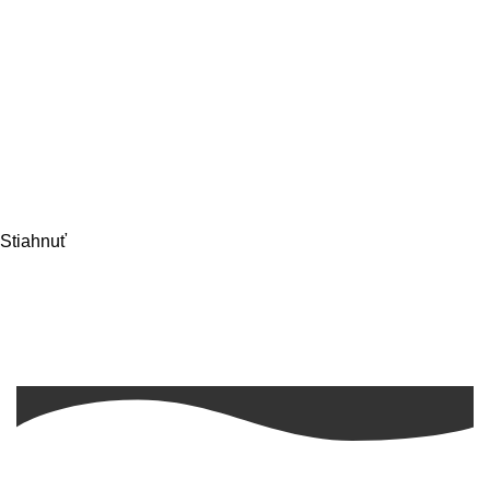
Stiahnuť
Máte otázku? Potrebujete poradiť?