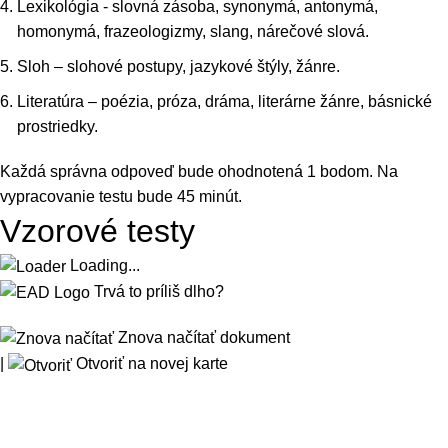
Lexikológia - slovná zásoba, synonymá, antonymá,
homonymá, frazeologizmy, slang, nárečové slová.
Sloh – slohové postupy, jazykové štýly, žánre.
Literatúra – poézia, próza, dráma, literárne žánre, básnické
prostriedky.
Každá správna odpoveď bude ohodnotená 1 bodom. Na
vypracovanie testu bude 45 minút.
Vzorové testy
Loading...
Trvá to príliš dlho?
Znova načítať dokument
|
Otvoriť na novej karte