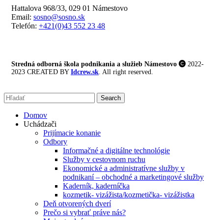
Hattalova 968/33, 029 01 Námestovo
Email:
sosno@sosno.sk
Telefón:
+421(0)43 552 23 48
Stredná odborná škola podnikania a služieb Námestovo
2022-
2023 CREATED BY
Idcrew.sk
. All right reserved.
Search
Domov
Uchádzači
Prijímacie konanie
Odbory
Informačné a digitálne technológie
Služby v cestovnom ruchu
Ekonomické a administratívne služby v
podnikaní – obchodné a marketingové služby
Kaderník, kaderníčka
kozmetik- vizážista/kozmetička- vizážistka
Deň otvorených dverí
Prečo si vybrať práve nás?