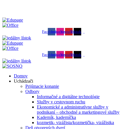
SOŠ podnikania a služieb - váš kľúč k úspechu
Facebook
Instagram
Youtube
Tiktok
Facebook
Instagram
Youtube
Tiktok
Domov
Uchádzači
Prijímacie konanie
Odbory
Informačné a digitálne technológie
Služby v cestovnom ruchu
Ekonomické a administratívne služby v
podnikaní – obchodné a marketingové služby
Kaderník, kaderníčka
kozmetik- vizážista/kozmetička- vizážistka
Deň otvorených dverí