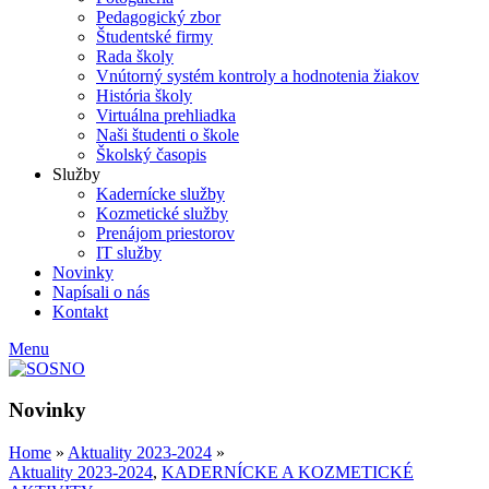
Pedagogický zbor
Študentské firmy
Rada školy
Vnútorný systém kontroly a hodnotenia žiakov
História školy
Virtuálna prehliadka
Naši študenti o škole
Školský časopis
Služby
Kadernícke služby
Kozmetické služby
Prenájom priestorov
IT služby
Novinky
Napísali o nás
Kontakt
Menu
Novinky
Home
»
Aktuality 2023-2024
»
Aktuality 2023-2024
,
KADERNÍCKE A KOZMETICKÉ