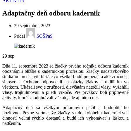
AKTIVITY
Adaptačný deň odboru kaderník
29 septembra, 2023
Pridal
SOŠPaS
29
sep
Dňa 11. septembra 2023 sa žiačky prvého ročníka odboru kaderník
oboznámili bližšie s kaderníckou profesiou. Žiačky nadstavbového
štúdia im predstavili bližšie čo všetko budú preberať a aké zručnosti
si osvoja. Ochotne odpovedali na otázky žiakov a radili im vo
všetkom. Ukázali svoje zručnosti, dievčatám natočili vlasy, vyžehlili
vlasy, trojkulmovali a plietli vrkoče. Pre prvákov boli pripravené
aktivity, ktoré sa odohrávali v škole, ale aj mimo nej.
Adaptačný deň sa všetkým prítomným páčil a hodnotili ho
pozitívne. Pevne veríme, že žiačky sa do kolobehu kaderníckych
činností veľmi rýchlo dostanú a budú ich vykonávať s láskou a
nadšením.