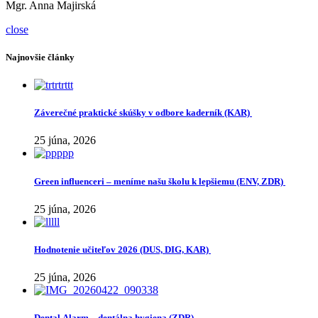
Mgr. Anna Majirská
close
Najnovšie články
Záverečné praktické skúšky v odbore kaderník (KAR)
25 júna, 2026
Green influenceri – meníme našu školu k lepšiemu (ENV, ZDR)
25 júna, 2026
Hodnotenie učiteľov 2026 (DUS, DIG, KAR)
25 júna, 2026
Dental Alarm – dentálna hygiena (ZDR)