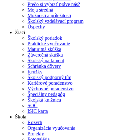
Prečo si vybrať práve nás?
Moja stredná
Možnosti a príležitosti
Školský vzdelávací program
Úspechy
Žiaci
Školský poriadok
Praktické vyučovanie
Maturitná skúška
Záverečná skúška
Školský parlament
Schránka dôvery
Krúžky
Školský podporný tím
Kariérové poradenstvo
Výchovné poradenstvo
Špeciálny pedagóg
Školská knižnica
SOČ
ISIC karta
Škola
Rozvrh
Organizácia vyučovania
Projekty
Fotogaléria