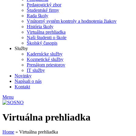
Pedagogický zbor
Študentské firmy
Rada školy
Vnútorný systém kontroly a hodnotenia žiakov
História školy
Virtuálna prehliadka
Naši študenti o škole
Školský časopis
Služby
Kadernícke služby
Kozmetické služby
Prenájom priestorov
IT služby
Novinky
Napísali o nás
Kontakt
Menu
Virtuálna prehliadka
Home
»
Virtuálna prehliadka