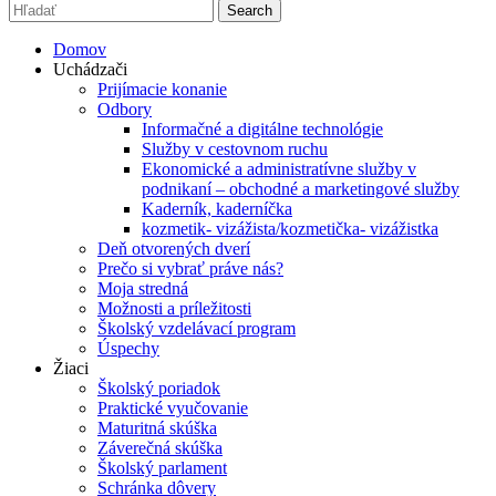
Search
Domov
Uchádzači
Prijímacie konanie
Odbory
Informačné a digitálne technológie
Služby v cestovnom ruchu
Ekonomické a administratívne služby v
podnikaní – obchodné a marketingové služby
Kaderník, kaderníčka
kozmetik- vizážista/kozmetička- vizážistka
Deň otvorených dverí
Prečo si vybrať práve nás?
Moja stredná
Možnosti a príležitosti
Školský vzdelávací program
Úspechy
Žiaci
Školský poriadok
Praktické vyučovanie
Maturitná skúška
Záverečná skúška
Školský parlament
Schránka dôvery