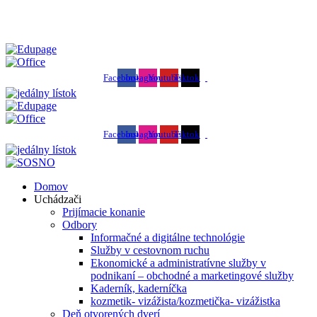
SOŠ podnikania a služieb - váš kľúč k úspechu
Facebook
Instagram
Youtube
Tiktok
Facebook
Instagram
Youtube
Tiktok
Domov
Uchádzači
Prijímacie konanie
Odbory
Informačné a digitálne technológie
Služby v cestovnom ruchu
Ekonomické a administratívne služby v
podnikaní – obchodné a marketingové služby
Kaderník, kaderníčka
kozmetik- vizážista/kozmetička- vizážistka
Deň otvorených dverí