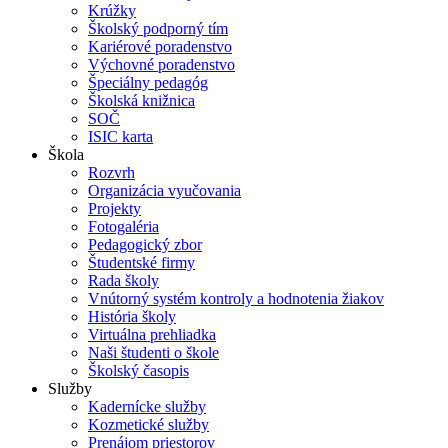
Krúžky
Školský podporný tím
Kariérové poradenstvo
Výchovné poradenstvo
Špeciálny pedagóg
Školská knižnica
SOČ
ISIC karta
Škola
Rozvrh
Organizácia vyučovania
Projekty
Fotogaléria
Pedagogický zbor
Študentské firmy
Rada školy
Vnútorný systém kontroly a hodnotenia žiakov
História školy
Virtuálna prehliadka
Naši študenti o škole
Školský časopis
Služby
Kadernícke služby
Kozmetické služby
Prenájom priestorov