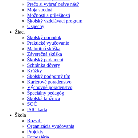
Prečo si vybrať práve nás?
Moja stredná
Možnosti a príležitosti
Školský vzdelávací program
Úspechy
Žiaci
Školský poriadok
Praktické vyučovanie
Maturitná skúška
Záverečná skúška
Školský parlament
Schránka dôvery
Krúžky
Školský podporný tím
Kariérové poradenstvo
Výchovné poradenstvo
Špeciálny pedagóg
Školská knižnica
SOČ
ISIC karta
Škola
Rozvrh
Organizácia vyučovania
Projekty
Fotogaléria