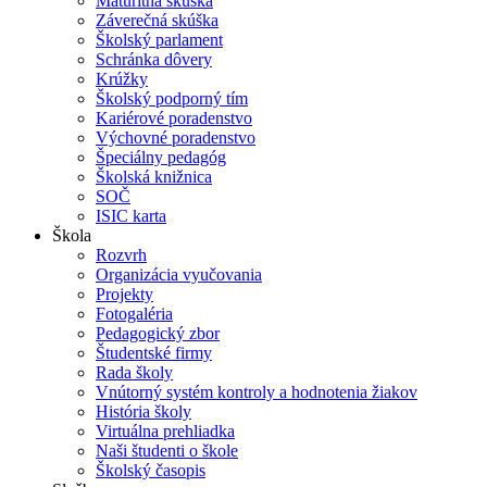
Maturitná skúška
Záverečná skúška
Školský parlament
Schránka dôvery
Krúžky
Školský podporný tím
Kariérové poradenstvo
Výchovné poradenstvo
Špeciálny pedagóg
Školská knižnica
SOČ
ISIC karta
Škola
Rozvrh
Organizácia vyučovania
Projekty
Fotogaléria
Pedagogický zbor
Študentské firmy
Rada školy
Vnútorný systém kontroly a hodnotenia žiakov
História školy
Virtuálna prehliadka
Naši študenti o škole
Školský časopis