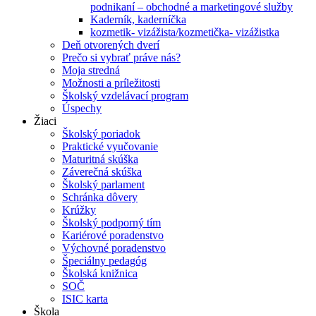
podnikaní – obchodné a marketingové služby
Kaderník, kaderníčka
kozmetik- vizážista/kozmetička- vizážistka
Deň otvorených dverí
Prečo si vybrať práve nás?
Moja stredná
Možnosti a príležitosti
Školský vzdelávací program
Úspechy
Žiaci
Školský poriadok
Praktické vyučovanie
Maturitná skúška
Záverečná skúška
Školský parlament
Schránka dôvery
Krúžky
Školský podporný tím
Kariérové poradenstvo
Výchovné poradenstvo
Špeciálny pedagóg
Školská knižnica
SOČ
ISIC karta
Škola