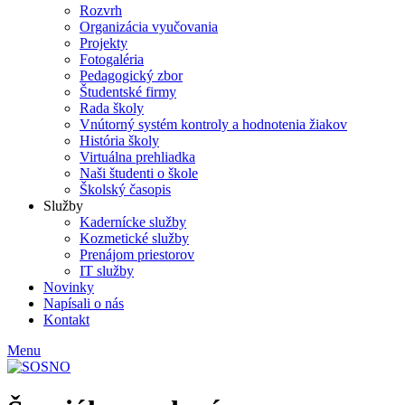
Rozvrh
Organizácia vyučovania
Projekty
Fotogaléria
Pedagogický zbor
Študentské firmy
Rada školy
Vnútorný systém kontroly a hodnotenia žiakov
História školy
Virtuálna prehliadka
Naši študenti o škole
Školský časopis
Služby
Kadernícke služby
Kozmetické služby
Prenájom priestorov
IT služby
Novinky
Napísali o nás
Kontakt
Menu