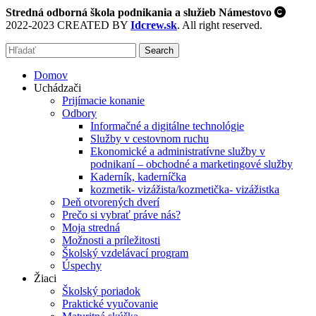
Stredná odborná škola podnikania a služieb Námestovo
2022-2023 CREATED BY
Idcrew.sk
. All right reserved.
Search
Domov
Uchádzači
Prijímacie konanie
Odbory
Informačné a digitálne technológie
Služby v cestovnom ruchu
Ekonomické a administratívne služby v
podnikaní – obchodné a marketingové služby
Kaderník, kaderníčka
kozmetik- vizážista/kozmetička- vizážistka
Deň otvorených dverí
Prečo si vybrať práve nás?
Moja stredná
Možnosti a príležitosti
Školský vzdelávací program
Úspechy
Žiaci
Školský poriadok
Praktické vyučovanie