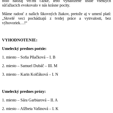
bolo naozaj veľmi ťažké, lebo vynaložené úsilie všetkých
súťažiacich evokovalo v nás krásne pocity.
Máme radosť z našich šikovných žiakov, pretože aj v umení platí:
„Skvelé veci pochádzajú z tvrdej práce a vytrvalosti, bez
výhovoriek…!“
VYHODNOTENIE:
Umelecký prednes poézie:
1. miesto – Sofia Pňačková – I. B
2. miesto – Samuel Dubáč – III. M
3. miesto – Karin Kolčáková – I. N
Umelecký prednes prózy:
1. miesto – Sára Garbiarová – II. A
2. miesto – Alžbeta Vašinová – I. K