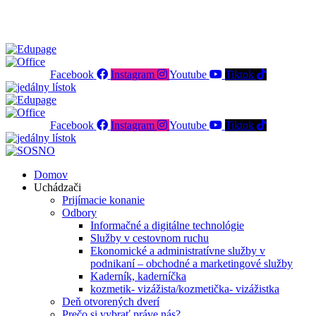
SOŠ podnikania a služieb - váš kľúč k úspechu
Facebook
Instagram
Youtube
Tiktok
Facebook
Instagram
Youtube
Tiktok
Domov
Uchádzači
Prijímacie konanie
Odbory
Informačné a digitálne technológie
Služby v cestovnom ruchu
Ekonomické a administratívne služby v
podnikaní – obchodné a marketingové služby
Kaderník, kaderníčka
kozmetik- vizážista/kozmetička- vizážistka
Deň otvorených dverí
Prečo si vybrať práve nás?