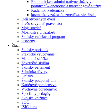
Ekonomické a administratívne služby v
podnikaní – obchodné a marketingové služby
Kaderník, kaderníčka
kozmetik- vizážista/kozmetička- vizážistka
Deň otvorených dverí
Prečo si vybrať práve nás?
Moja stredná
Možnosti a príležitosti
Školský vzdelávací program
Úspechy
Žiaci
Školský poriadok
Praktické vyučovanie
Maturitná skúška
Záverečná skúška
Školský parlament
Schránka dôvery
Krúžky
Školský podporný tím
Kariérové poradenstvo
Výchovné poradenstvo
Špeciálny pedagóg
Školská knižnica
SOČ
ISIC karta