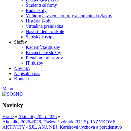
Študentské firmy
Rada školy
Vnútorný systém kontroly a hodnotenia žiakov
História školy
Virtuálna prehliadka
Naši študenti o škole
Školský časopis
Služby
Kadernícke služby
Kozmetické služby
Prenájom priestorov
IT služby
Novinky
Napísali o nás
Kontakt
Menu
Novinky
Home
»
Aktuality 2025-2026
»
Aktuality 2025-2026
,
Duševné zdravie (DUS)
,
JAZYKOVÉ
AKTIVITY - SJL, ANJ, NEJ
,
Kariérová výchova a poradenstvo