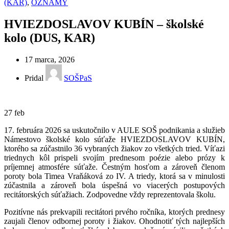
(KAR)
,
OZNAMY
HVIEZDOSLAVOV KUBÍN – školské
kolo (DUS, KAR)
17 marca, 2026
Pridal
SOŠPaS
27
feb
17. februára 2026 sa uskutočnilo v AULE SOŠ podnikania a služieb
Námestovo školské kolo súťaže HVIEZDOSLAVOV KUBÍN,
ktorého sa zúčastnilo 36 vybraných žiakov zo všetkých tried. Víťazi
triednych kôl prispeli svojím prednesom poézie alebo prózy k
príjemnej atmosfére súťaže. Čestným hosťom a zároveň členom
poroty bola Timea Vraňáková zo IV. A triedy, ktorá sa v minulosti
zúčastnila a zároveň bola úspešná vo viacerých postupových
recitátorských súťažiach. Zodpovedne vždy reprezentovala školu.
Pozitívne nás prekvapili recitátori prvého ročníka, ktorých prednesy
zaujali členov odbornej poroty i žiakov. Ohodnotiť tých najlepších