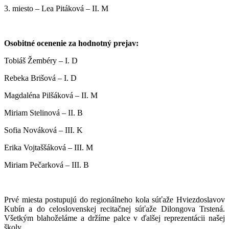
3. miesto – Lea Pitáková – II. M
Osobitné ocenenie za hodnotný prejav:
Tobiáš Žembéry – I. D
Rebeka Brišová – I. D
Magdaléna Pilšáková – II. M
Miriam Stelinová – II. B
Sofia Nováková – III. K
Erika Vojtaššáková – III. M
Miriam Pečarková – III. B
Prvé miesta postupujú do regionálneho kola súťaže Hviezdoslavov
Kubín a do celoslovenskej recitačnej súťaže Dilongova Trstená.
Všetkým blahoželáme a držíme palce v ďalšej reprezentácii našej
školy.