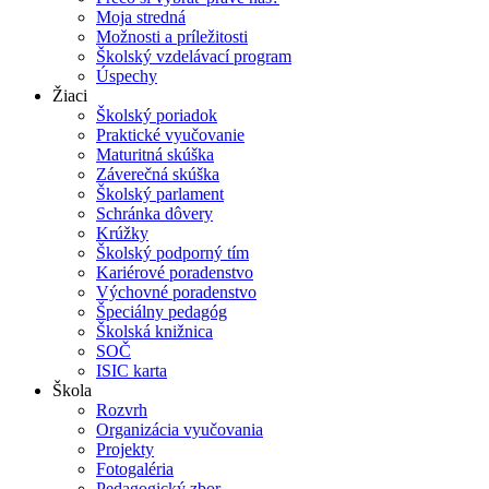
Moja stredná
Možnosti a príležitosti
Školský vzdelávací program
Úspechy
Žiaci
Školský poriadok
Praktické vyučovanie
Maturitná skúška
Záverečná skúška
Školský parlament
Schránka dôvery
Krúžky
Školský podporný tím
Kariérové poradenstvo
Výchovné poradenstvo
Špeciálny pedagóg
Školská knižnica
SOČ
ISIC karta
Škola
Rozvrh
Organizácia vyučovania
Projekty
Fotogaléria
Pedagogický zbor