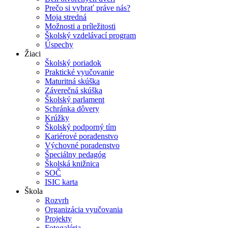
Prečo si vybrať práve nás?
Moja stredná
Možnosti a príležitosti
Školský vzdelávací program
Úspechy
Žiaci
Školský poriadok
Praktické vyučovanie
Maturitná skúška
Záverečná skúška
Školský parlament
Schránka dôvery
Krúžky
Školský podporný tím
Kariérové poradenstvo
Výchovné poradenstvo
Špeciálny pedagóg
Školská knižnica
SOČ
ISIC karta
Škola
Rozvrh
Organizácia vyučovania
Projekty
Fotogaléria