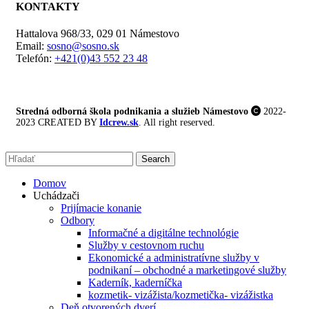
KONTAKTY
Hattalova 968/33, 029 01 Námestovo
Email:
sosno@sosno.sk
Telefón:
+421(0)43 552 23 48
Stredná odborná škola podnikania a služieb Námestovo
2022-
2023 CREATED BY
Idcrew.sk
. All right reserved.
Search
Domov
Uchádzači
Prijímacie konanie
Odbory
Informačné a digitálne technológie
Služby v cestovnom ruchu
Ekonomické a administratívne služby v
podnikaní – obchodné a marketingové služby
Kaderník, kaderníčka
kozmetik- vizážista/kozmetička- vizážistka
Deň otvorených dverí