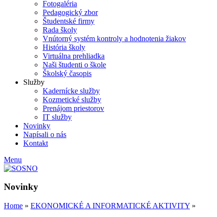
Fotogaléria
Pedagogický zbor
Študentské firmy
Rada školy
Vnútorný systém kontroly a hodnotenia žiakov
História školy
Virtuálna prehliadka
Naši študenti o škole
Školský časopis
Služby
Kadernícke služby
Kozmetické služby
Prenájom priestorov
IT služby
Novinky
Napísali o nás
Kontakt
Menu
Novinky
Home
»
EKONOMICKÉ A INFORMATICKÉ AKTIVITY
»
EKONOMICKÉ A INFORMATICKÉ AKTIVITY