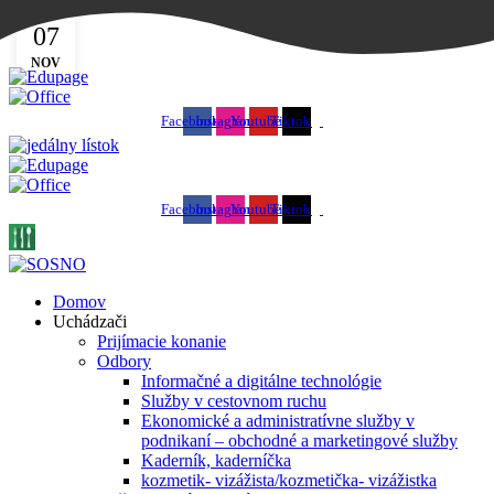
07
SOŠ podnikania a služieb - váš kľúč k úspechu
NOV
Facebook
Instagram
Youtube
Tiktok
Facebook
Instagram
Youtube
Tiktok
Domov
Uchádzači
Prijímacie konanie
Odbory
Informačné a digitálne technológie
Služby v cestovnom ruchu
Ekonomické a administratívne služby v
podnikaní – obchodné a marketingové služby
Kaderník, kaderníčka
kozmetik- vizážista/kozmetička- vizážistka