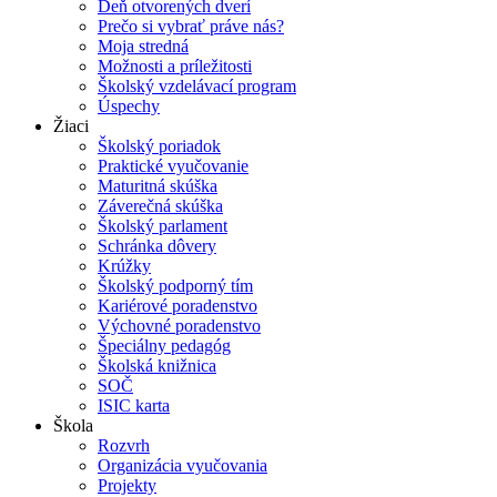
Deň otvorených dverí
Prečo si vybrať práve nás?
Moja stredná
Možnosti a príležitosti
Školský vzdelávací program
Úspechy
Žiaci
Školský poriadok
Praktické vyučovanie
Maturitná skúška
Záverečná skúška
Školský parlament
Schránka dôvery
Krúžky
Školský podporný tím
Kariérové poradenstvo
Výchovné poradenstvo
Špeciálny pedagóg
Školská knižnica
SOČ
ISIC karta
Škola
Rozvrh
Organizácia vyučovania
Projekty