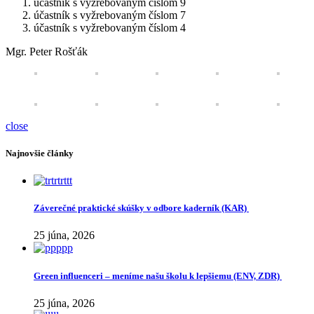
účastník s vyžrebovaným číslom 9
účastník s vyžrebovaným číslom 7
účastník s vyžrebovaným číslom 4
Mgr. Peter Rošťák
close
Najnovšie články
Záverečné praktické skúšky v odbore kaderník (KAR)
25 júna, 2026
Green influenceri – meníme našu školu k lepšiemu (ENV, ZDR)
25 júna, 2026