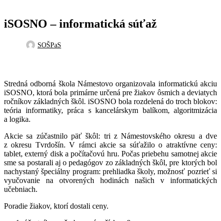
iSOSNO – informatická súťaž
SOŠPaS
Stredná odborná škola Námestovo organizovala informatickú akciu
iSOSNO, ktorá bola primárne určená pre žiakov ôsmich a deviatych
ročníkov základných škôl. iSOSNO bola rozdelená do troch blokov:
teória informatiky, práca s kancelárskym balíkom, algoritmizácia
a logika.
Akcie sa zúčastnilo päť škôl: tri z Námestovského okresu a dve
z okresu Tvrdošín. V rámci akcie sa súťažilo o atraktívne ceny:
tablet, externý disk a počítačovú hru. Počas priebehu samotnej akcie
sme sa postarali aj o pedagógov zo základných škôl, pre ktorých bol
nachystaný špeciálny program: prehliadka školy, možnosť pozrieť si
vyučovanie na otvorených hodinách našich v informatických
učebniach.
Poradie žiakov, ktorí dostali ceny.