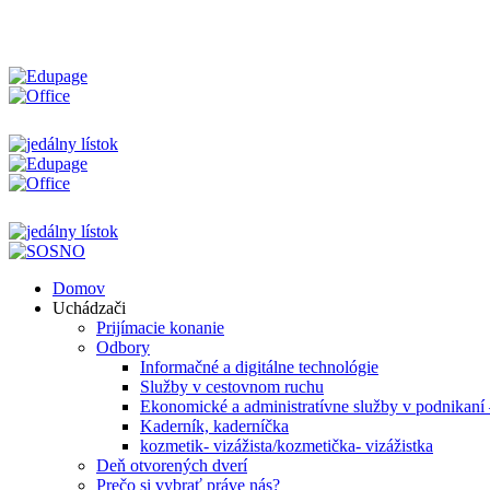
SOŠ podnikania a služieb - váš kľúč k úspechu
Domov
Uchádzači
Prijímacie konanie
Odbory
Informačné a digitálne technológie
Služby v cestovnom ruchu
Ekonomické a administratívne služby v podnikaní
Kaderník, kaderníčka
kozmetik- vizážista/kozmetička- vizážistka
Deň otvorených dverí
Prečo si vybrať práve nás?