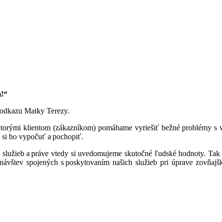
m!“
ť odkazu Matky Terezy.
torými klientom (zákazníkom) pomáhame vyriešiť bežné problémy s vl
en si ho vypočuť a pochopiť.
ch služieb a práve vtedy si uvedomujeme skutočné ľudské hodnoty. Ta
v spojených s poskytovaním našich služieb pri úprave zovňajšku.