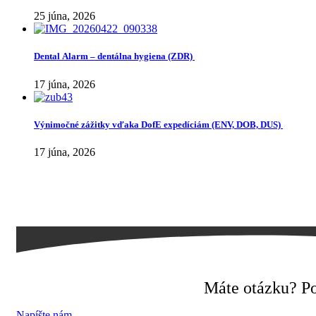
25 júna, 2026
Dental Alarm – dentálna hygiena (ZDR)
17 júna, 2026
Výnimočné zážitky vďaka DofE expedíciám (ENV, DOB, DUS)
17 júna, 2026
Máte otázku? Po
Napíšte nám