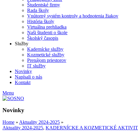
Študentské firmy
Rada školy
Vnútorný systém kontroly a hodnotenia žiakov
História školy
Virtuálna prehliadka
Naši študenti o škole
Školský časopis
Služby
Kadernícke služby
Kozmetické služby
Prenájom priestorov
IT služby
Novinky
Napísali o nás
Kontakt
Menu
Novinky
Home
»
Aktuality 2024-2025
»
Aktuality 2024-2025
,
KADERNÍCKE A KOZMETICKÉ AKTIVI