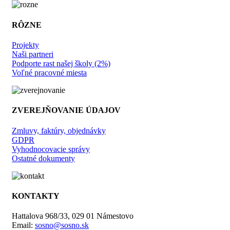
RÔZNE
Projekty
Naši partneri
Podporte rast našej školy (2%)
Voľné pracovné miesta
ZVEREJŇOVANIE ÚDAJOV
Zmluvy, faktúry, objednávky
GDPR
Vyhodnocovacie správy
Ostatné dokumenty
KONTAKTY
Hattalova 968/33, 029 01 Námestovo
Email:
sosno@sosno.sk