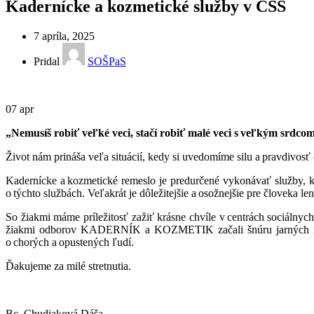
Kadernícke a kozmetické služby v CSS
7 apríla, 2025
Pridal
SOŠPaS
07
apr
„Nemusíš robiť veľké veci, stačí robiť malé veci s veľkým srdco
Život nám prináša veľa situácií, kedy si uvedomíme silu a pravdivos
Kadernícke a kozmetické remeslo je predurčené vykonávať služby, k
o týchto službách. Veľakrát je dôležitejšie a osožnejšie pre človeka l
So žiakmi máme príležitosť zažiť krásne chvíle v centrách sociálny
žiakmi odborov KADERNÍK a KOZMETIK začali šnúru jarných návšte
o chorých a opustených ľudí.
Ďakujeme za milé stretnutia.
Bc. Chudiaková Dáša