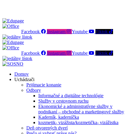
SOŠ podnikania a služieb - váš kľúč k úspechu
Facebook
Instagram
Youtube
Tiktok
Facebook
Instagram
Youtube
Tiktok
Domov
Uchádzači
Prijímacie konanie
Odbory
Informačné a digitálne technológie
Služby v cestovnom ruchu
Ekonomické a administratívne služby v
podnikaní – obchodné a marketingové služby
Kaderník, kaderníčka
kozmetik- vizážista/kozmetička- vizážistka
Deň otvorených dverí
Prečo si vybrať práve nás?