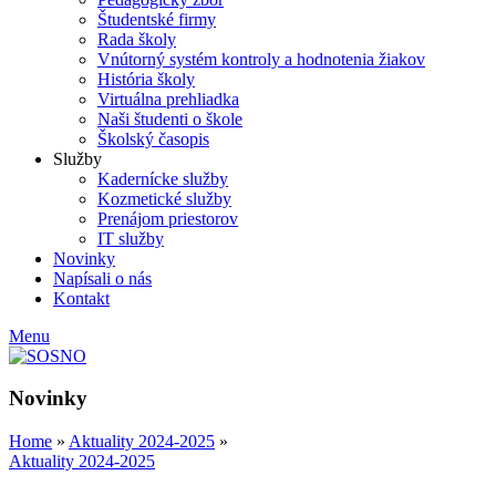
Študentské firmy
Rada školy
Vnútorný systém kontroly a hodnotenia žiakov
História školy
Virtuálna prehliadka
Naši študenti o škole
Školský časopis
Služby
Kadernícke služby
Kozmetické služby
Prenájom priestorov
IT služby
Novinky
Napísali o nás
Kontakt
Menu
Novinky
Home
»
Aktuality 2024-2025
»
Aktuality 2024-2025