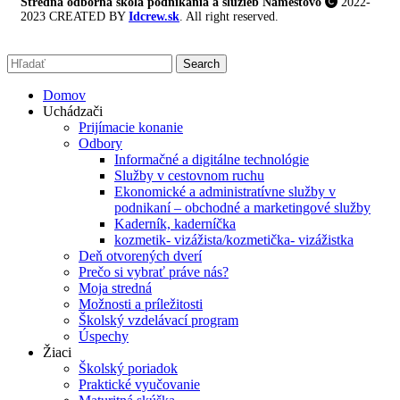
Stredná odborná škola podnikania a služieb Námestovo
2022-
2023 CREATED BY
Idcrew.sk
. All right reserved.
Search
Domov
Uchádzači
Prijímacie konanie
Odbory
Informačné a digitálne technológie
Služby v cestovnom ruchu
Ekonomické a administratívne služby v
podnikaní – obchodné a marketingové služby
Kaderník, kaderníčka
kozmetik- vizážista/kozmetička- vizážistka
Deň otvorených dverí
Prečo si vybrať práve nás?
Moja stredná
Možnosti a príležitosti
Školský vzdelávací program
Úspechy
Žiaci
Školský poriadok
Praktické vyučovanie