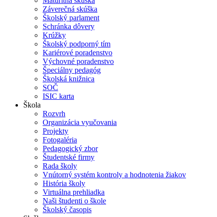
Maturitná skúška
Záverečná skúška
Školský parlament
Schránka dôvery
Krúžky
Školský podporný tím
Kariérové poradenstvo
Výchovné poradenstvo
Špeciálny pedagóg
Školská knižnica
SOČ
ISIC karta
Škola
Rozvrh
Organizácia vyučovania
Projekty
Fotogaléria
Pedagogický zbor
Študentské firmy
Rada školy
Vnútorný systém kontroly a hodnotenia žiakov
História školy
Virtuálna prehliadka
Naši študenti o škole
Školský časopis