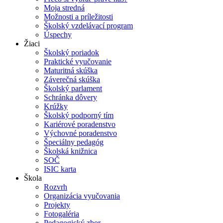
Moja stredná
Možnosti a príležitosti
Školský vzdelávací program
Úspechy
Žiaci
Školský poriadok
Praktické vyučovanie
Maturitná skúška
Záverečná skúška
Školský parlament
Schránka dôvery
Krúžky
Školský podporný tím
Kariérové poradenstvo
Výchovné poradenstvo
Špeciálny pedagóg
Školská knižnica
SOČ
ISIC karta
Škola
Rozvrh
Organizácia vyučovania
Projekty
Fotogaléria
Pedagogický zbor