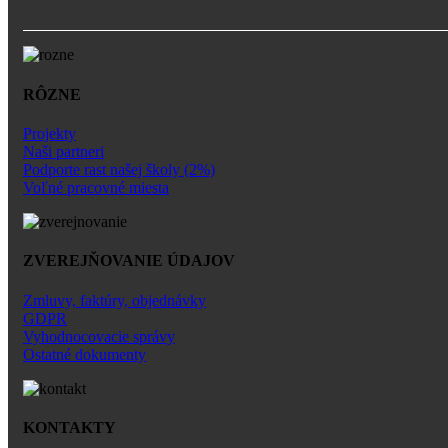
RÔZNE
Projekty
Naši partneri
Podporte rast našej školy (2%)
Voľné pracovné miesta
ZVEREJŇOVANIE ÚDAJOV
Zmluvy, faktúry, objednávky
GDPR
Vyhodnocovacie správy
Ostatné dokumenty
KONTAKTY