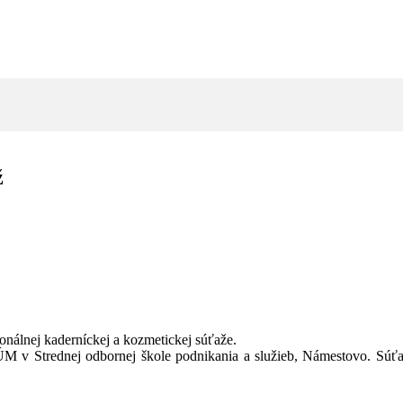
ž
onálnej kaderníckej a kozmetickej súťaže.
VÚM v Strednej odbornej škole podnikania a služieb, Námestovo. Súť