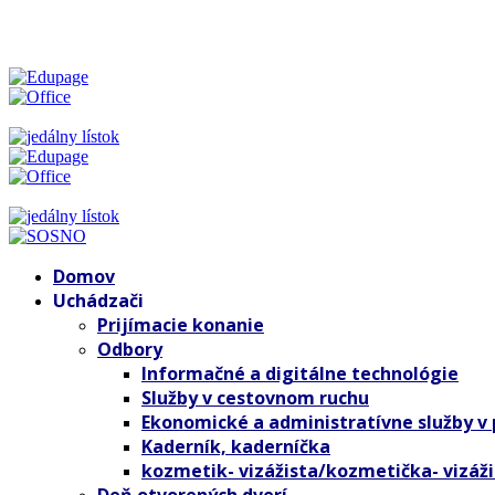
SOŠ podnikania a služieb - váš kľúč k úspechu
Domov
Uchádzači
Prijímacie konanie
Odbory
Informačné a digitálne technológie
Služby v cestovnom ruchu
Ekonomické a administratívne služby v
Kaderník, kaderníčka
kozmetik- vizážista/kozmetička- vizáž
Deň otvorených dverí