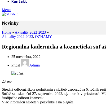
Kontakt
Menu
Novinky
Home
»
Aktuality 2022-2023
»
Aktuality 2022-2023
,
OZNAMY
Regionálna kadernícka a kozmetická súťa
25 novembra, 2022
Pridal
Admin
23
sep
Stredná odborná škola podnikania a služieb usporadúva 6. ročník regi
Súťaž sa uskutoční 27. septembra 2022, t.j. utorok v priestoroch 
študijného odboru kozmetik.
Viac informácii nájdete v pozvánke a na plagáte.