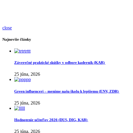
close
Najnovšie články
Záverečné praktické skúšky v odbore kaderník (KAR)
25 júna, 2026
Green influenceri – meníme našu školu k lepšiemu (ENV, ZDR)
25 júna, 2026
Hodnotenie učiteľov 2026 (DUS, DIG, KAR)
25 júna, 2026