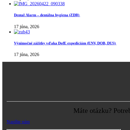
Dental Alarm – dentálna hygiena (ZDR)
17 júna, 2026
Výnimočné zážitky vďaka DofE expedíciám (ENV, DOB, DUS)
17 júna, 2026
Máte otázku? Potreb
Napíšte nám