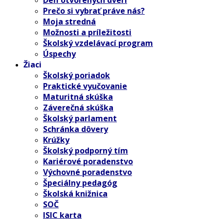
Prečo si vybrať práve nás?
Moja stredná
Možnosti a príležitosti
Školský vzdelávací program
Úspechy
Žiaci
Školský poriadok
Praktické vyučovanie
Maturitná skúška
Záverečná skúška
Školský parlament
Schránka dôvery
Krúžky
Školský podporný tím
Kariérové poradenstvo
Výchovné poradenstvo
Špeciálny pedagóg
Školská knižnica
SOČ
ISIC karta