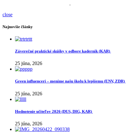
close
Najnovšie články
Záverečné praktické skúšky v odbore kaderník (KAR)
25 júna, 2026
Green influenceri – meníme našu školu k lepšiemu (ENV, ZDR)
25 júna, 2026
Hodnotenie učiteľov 2026 (DUS, DIG, KAR)
25 júna, 2026