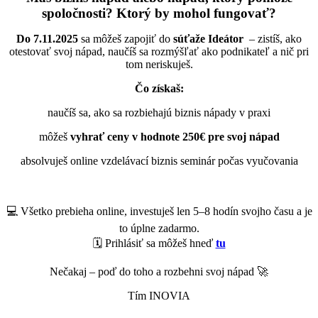
spoločnosti? Ktorý by mohol fungovať?
Do 7.11.2025
sa môžeš zapojiť do
súťaže Ideátor
– zistíš, ako
otestovať svoj nápad, naučíš sa rozmýšľať ako podnikateľ a nič pri
tom neriskuješ.
Čo získaš:
naučíš sa, ako sa rozbiehajú biznis nápady v praxi
môžeš
vyhrať ceny v hodnote 250€ pre svoj nápad
absolvuješ online vzdelávací biznis seminár počas vyučovania
💻 Všetko prebieha online, investuješ len 5–8 hodín svojho času a je
to úplne zadarmo.
🗓 Prihlásiť sa môžeš hneď
tu
Nečakaj – poď do toho a rozbehni svoj nápad 🚀
Tím INOVIA