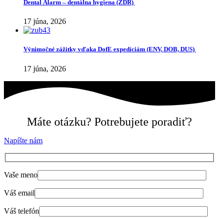
Dental Alarm – dentálna hygiena (ZDR)
17 júna, 2026
Výnimočné zážitky vďaka DofE expedíciám (ENV, DOB, DUS)
17 júna, 2026
Máte otázku? Potrebujete poradiť?
Napíšte nám
Vaše meno
Váš email
Váš telefón