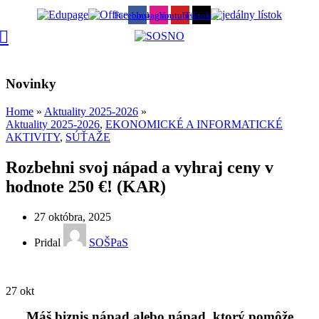
Facebook
Instagram
Youtube
Tiktok
Novinky
Home
»
Aktuality 2025-2026
»
Aktuality 2025-2026
,
EKONOMICKÉ A INFORMATICKÉ
AKTIVITY
,
SÚŤAŽE
Rozbehni svoj nápad a vyhraj ceny v
hodnote 250 €! (KAR)
27 októbra, 2025
Pridal
SOŠPaS
27
okt
Máš biznis nápad alebo nápad, ktorý pomôže