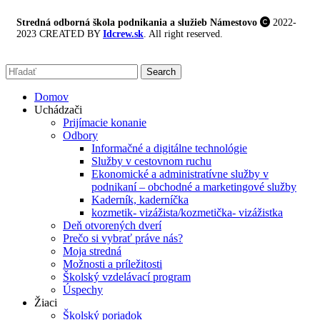
Stredná odborná škola podnikania a služieb Námestovo
2022-
2023 CREATED BY
Idcrew.sk
. All right reserved.
Search
Domov
Uchádzači
Prijímacie konanie
Odbory
Informačné a digitálne technológie
Služby v cestovnom ruchu
Ekonomické a administratívne služby v
podnikaní – obchodné a marketingové služby
Kaderník, kaderníčka
kozmetik- vizážista/kozmetička- vizážistka
Deň otvorených dverí
Prečo si vybrať práve nás?
Moja stredná
Možnosti a príležitosti
Školský vzdelávací program
Úspechy
Žiaci
Školský poriadok