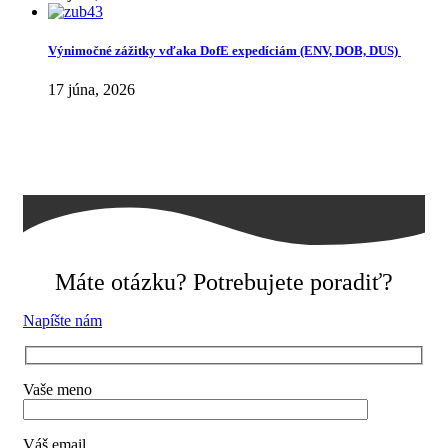
Výnimočné zážitky vďaka DofE expedíciám (ENV, DOB, DUS)
17 júna, 2026
Máte otázku? Potrebujete poradiť?
Napíšte nám
Vaše meno
Váš email