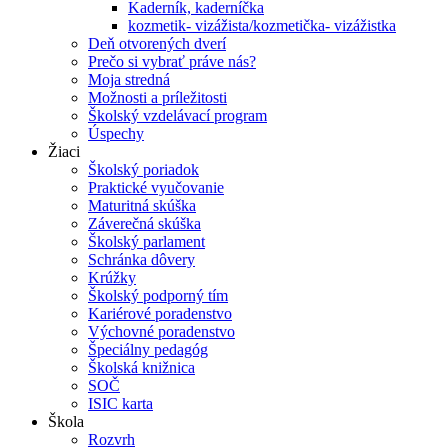
Kaderník, kaderníčka
kozmetik- vizážista/kozmetička- vizážistka
Deň otvorených dverí
Prečo si vybrať práve nás?
Moja stredná
Možnosti a príležitosti
Školský vzdelávací program
Úspechy
Žiaci
Školský poriadok
Praktické vyučovanie
Maturitná skúška
Záverečná skúška
Školský parlament
Schránka dôvery
Krúžky
Školský podporný tím
Kariérové poradenstvo
Výchovné poradenstvo
Špeciálny pedagóg
Školská knižnica
SOČ
ISIC karta
Škola
Rozvrh