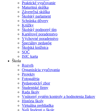
Praktické vyučovanie
Maturitná skúška
Záverečná skúška
Školský parlament
Schránka dôvery
Krúžky
Školský podporný tím
Kariérové poradenstvo
Výchovné poradenstvo
Špeciálny pedagóg
Školská knižnica
SOČ
ISIC karta
Škola
Rozvrh
Organizácia vyučovania
Projekty
Fotogaléria
Pedagogický zbor
Študentské firmy
Rada školy
Vnútorný systém kontroly a hodnotenia žiakov
História školy
Virtuálna prehliadka
Naši študenti o škole