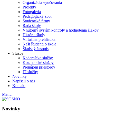
Organizácia vyučovania
Projekty
Fotogaléria
Pedagogický zbor
Študentské firmy
Rada školy
Vnútorný systém kontroly a hodnotenia žiakov
História školy
Virtuálna prehliadka
Naši študenti o škole
Školský časopis
Služby
Kadernícke služby
Kozmetické služby
Prenájom priestorov
IT služby
Novinky
Napísali o nás
Kontakt
Menu
Novinky