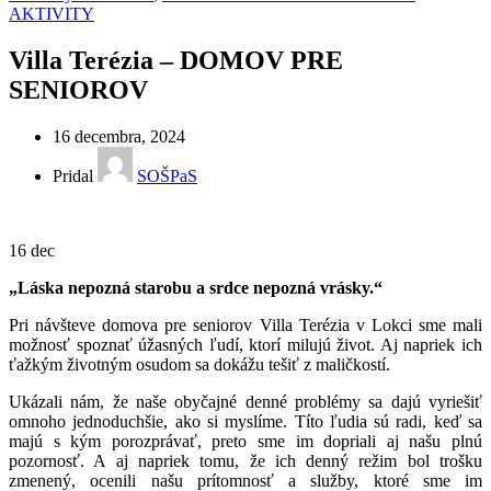
AKTIVITY
Villa Terézia – DOMOV PRE
SENIOROV
16 decembra, 2024
Pridal
SOŠPaS
16
dec
„Láska nepozná starobu a srdce nepozná vrásky.“
Pri návšteve domova pre seniorov Villa Terézia v Lokci sme mali
možnosť spoznať úžasných ľudí, ktorí milujú život. Aj napriek ich
ťažkým životným osudom sa dokážu tešiť z maličkostí.
Ukázali nám, že naše obyčajné denné problémy sa dajú vyriešiť
omnoho jednoduchšie, ako si myslíme. Títo ľudia sú radi, keď sa
majú s kým porozprávať, preto sme im dopriali aj našu plnú
pozornosť. A aj napriek tomu, že ich denný režim bol trošku
zmenený, ocenili našu prítomnosť a služby, ktoré sme im