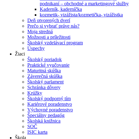
podnikaní – obchodné a marketingové služby
Kaderník, kaderníčka
kozmetik- vizážista/kozmetička- vizážistka
Deň otvorených dverí
Prečo si vybrať práve nás?
Moja stredná
Možnosti a príležitosti
Školský vzdelávací program
Úspechy
Žiaci
Školský poriadok
Praktické vyučovanie
Maturitná skúška
Záverečná skúška
Školský parlament
Schránka dôvery
Krúžky
Školský podporný tím
Kariérové poradenstvo
Výchovné poradenstvo
Špeciálny pedagóg
Školská knižnica
SOČ
ISIC karta
Škola