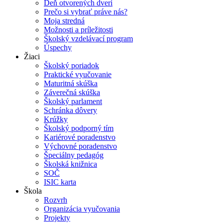
Deň otvorených dverí
Prečo si vybrať práve nás?
Moja stredná
Možnosti a príležitosti
Školský vzdelávací program
Úspechy
Žiaci
Školský poriadok
Praktické vyučovanie
Maturitná skúška
Záverečná skúška
Školský parlament
Schránka dôvery
Krúžky
Školský podporný tím
Kariérové poradenstvo
Výchovné poradenstvo
Špeciálny pedagóg
Školská knižnica
SOČ
ISIC karta
Škola
Rozvrh
Organizácia vyučovania
Projekty