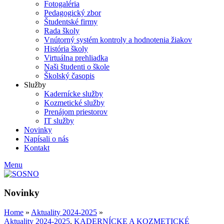
Fotogaléria
Pedagogický zbor
Študentské firmy
Rada školy
Vnútorný systém kontroly a hodnotenia žiakov
História školy
Virtuálna prehliadka
Naši študenti o škole
Školský časopis
Služby
Kadernícke služby
Kozmetické služby
Prenájom priestorov
IT služby
Novinky
Napísali o nás
Kontakt
Menu
Novinky
Home
»
Aktuality 2024-2025
»
Aktuality 2024-2025
,
KADERNÍCKE A KOZMETICKÉ