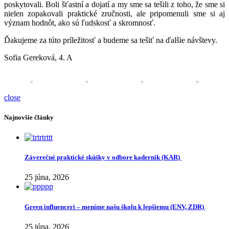
poskytovali. Boli šťastní a dojatí a my sme sa tešili z toho, že sme si
nielen zopakovali praktické zručnosti, ale pripomenuli sme si aj
význam hodnôt, ako sú ľudskosť a skromnosť.
Ďakujeme za túto príležitosť a budeme sa tešiť na ďalšie návštevy.
Sofia Gereková, 4. A
close
Najnovšie články
Záverečné praktické skúšky v odbore kaderník (KAR)
25 júna, 2026
Green influenceri – meníme našu školu k lepšiemu (ENV, ZDR)
25 júna, 2026