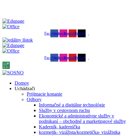
SOŠ podnikania a služieb - váš kľúč k úspechu
Facebook
Instagram
Youtube
Tiktok
Facebook
Instagram
Youtube
Tiktok
Domov
Uchádzači
Prijímacie konanie
Odbory
Informačné a digitálne technológie
Služby v cestovnom ruchu
Ekonomické a administratívne služby v
podnikaní – obchodné a marketingové služby
Kaderník, kaderníčka
kozmetik- vizážista/kozmetička- vizážistka