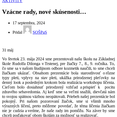
AKTIVITY
Vzácne rady, nové skúsenosti…
17 septembra, 2024
Pridal
SOŠPaS
31
máj
Vo štvrtok 23. mája 2024 sme prezentovali našu školu na Základnej
škole Rudolfa Dilonga v Trstenej, pre žiačky 7., 8., 9. ročníka. To,
čo sme sa v našom študijnom odbore kozmetik naučili, to sme chceli
žiačkam ukázať. Obsahom prezentácie bola starostlivosť o rôzne
typy pleti, vplyvy na stav pleti, ukážka prirodzenej pleťovky na
denný look a posledným krokom bola realizácia workshopu líčenia.
Cieľom bolo dosiahnuť prirodzený vzhľad a prispieť k pocitu
zdravého sebavedomia. Aj keď sme sa veľmi snažili, dievčatá nám
to svojou spätnou väzbou neopätovali. Priebeh našej prezentácie bol
pokojný. Pri našom pozorovaní žiačok, sme si všimli mnoho
výrazných líčení, preto môžeme povedať, že téma líčenia žiačkam
nie je cudzia a veríme, že naše rady im pomôžu. Na záver by sme
chceli poďakovať obom školám za možnosť sa realizovať.