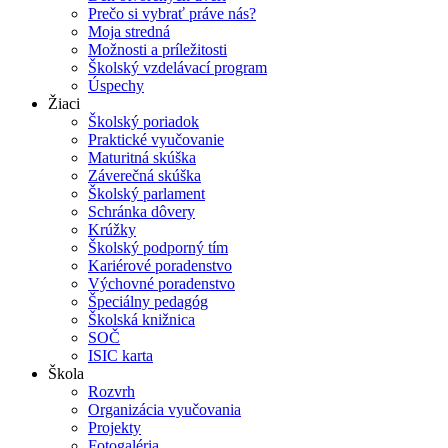
Prečo si vybrať práve nás?
Moja stredná
Možnosti a príležitosti
Školský vzdelávací program
Úspechy
Žiaci
Školský poriadok
Praktické vyučovanie
Maturitná skúška
Záverečná skúška
Školský parlament
Schránka dôvery
Krúžky
Školský podporný tím
Kariérové poradenstvo
Výchovné poradenstvo
Špeciálny pedagóg
Školská knižnica
SOČ
ISIC karta
Škola
Rozvrh
Organizácia vyučovania
Projekty
Fotogaléria