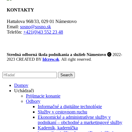
KONTAKTY
Hattalova 968/33, 029 01 Námestovo
Email:
sosno@sosno.sk
Telefón:
+421(0)43 552 23 48
Stredná odborná škola podnikania a služieb Námestovo
2022-
2023 CREATED BY
Idcrew.sk
. All right reserved.
Search
Domov
Uchádzači
Prijímacie konanie
Odbory
Informačné a digitálne technológie
Služby v cestovnom ruchu
Ekonomické a administratívne služby v
podnikaní – obchodné a marketingové služby
Kaderník, kaderníčka