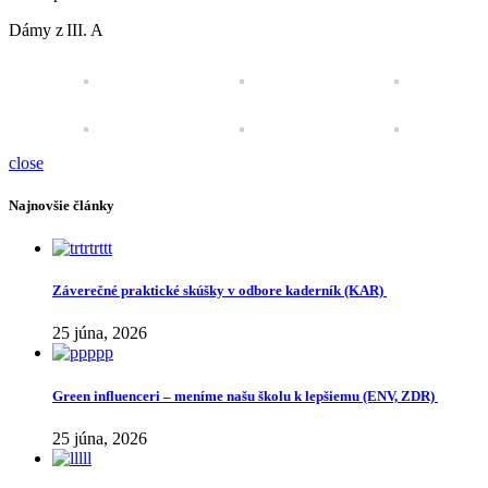
Dámy z III. A
close
Najnovšie články
Záverečné praktické skúšky v odbore kaderník (KAR)
25 júna, 2026
Green influenceri – meníme našu školu k lepšiemu (ENV, ZDR)
25 júna, 2026