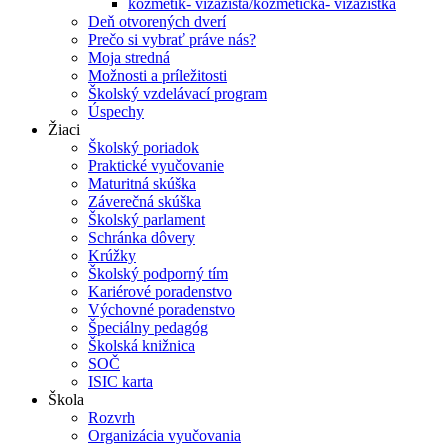
kozmetik- vizážista/kozmetička- vizážistka
Deň otvorených dverí
Prečo si vybrať práve nás?
Moja stredná
Možnosti a príležitosti
Školský vzdelávací program
Úspechy
Žiaci
Školský poriadok
Praktické vyučovanie
Maturitná skúška
Záverečná skúška
Školský parlament
Schránka dôvery
Krúžky
Školský podporný tím
Kariérové poradenstvo
Výchovné poradenstvo
Špeciálny pedagóg
Školská knižnica
SOČ
ISIC karta
Škola
Rozvrh
Organizácia vyučovania