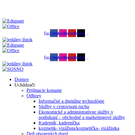
SOŠ podnikania a služieb - váš kľúč k úspechu
Facebook
Instagram
Youtube
Tiktok
Facebook
Instagram
Youtube
Tiktok
Domov
Uchádzači
Prijímacie konanie
Odbory
Informačné a digitálne technológie
Služby v cestovnom ruchu
Ekonomické a administratívne služby v
podnikaní – obchodné a marketingové služby
Kaderník, kaderníčka
kozmetik- vizážista/kozmetička- vizážistka
Deň otvorených dverí