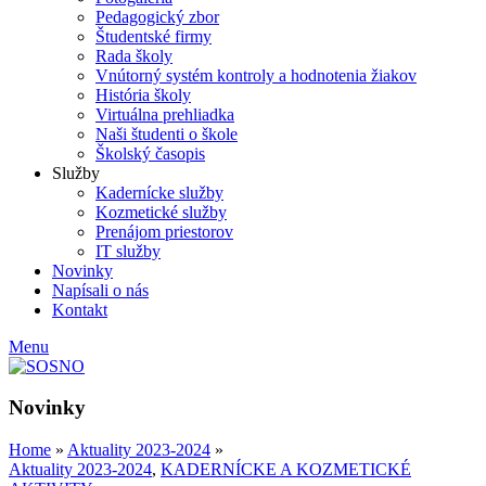
Pedagogický zbor
Študentské firmy
Rada školy
Vnútorný systém kontroly a hodnotenia žiakov
História školy
Virtuálna prehliadka
Naši študenti o škole
Školský časopis
Služby
Kadernícke služby
Kozmetické služby
Prenájom priestorov
IT služby
Novinky
Napísali o nás
Kontakt
Menu
Novinky
Home
»
Aktuality 2023-2024
»
Aktuality 2023-2024
,
KADERNÍCKE A KOZMETICKÉ