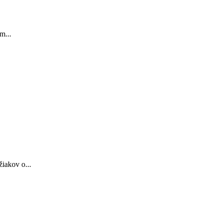
m...
iakov o...