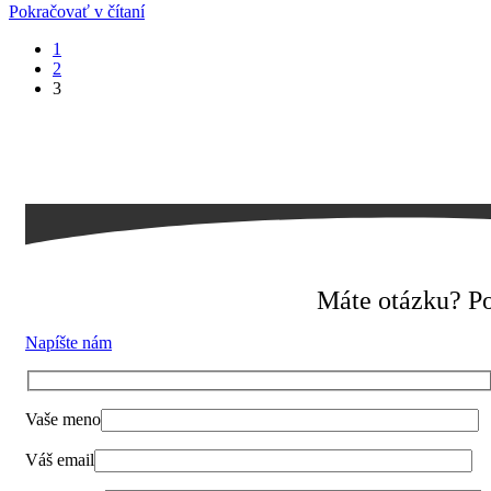
Pokračovať v čítaní
1
2
3
Máte otázku? Po
Napíšte nám
Vaše meno
Váš email