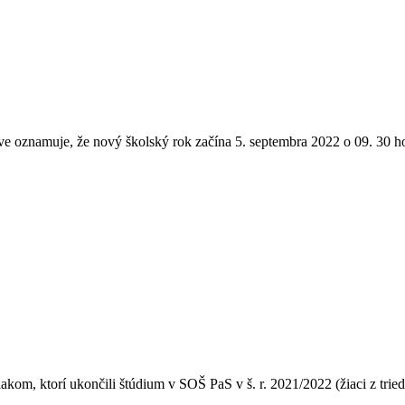
ve oznamuje, že nový školský rok začína 5. septembra 2022 o 09. 30 hod
om, ktorí ukončili štúdium v SOŠ PaS v š. r. 2021/2022 (žiaci z tried 