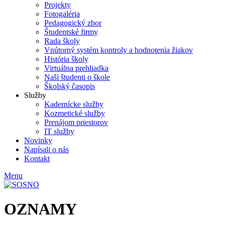
Projekty
Fotogaléria
Pedagogický zbor
Študentské firmy
Rada školy
Vnútorný systém kontroly a hodnotenia žiakov
História školy
Virtuálna prehliadka
Naši študenti o škole
Školský časopis
Služby
Kadernícke služby
Kozmetické služby
Prenájom priestorov
IT služby
Novinky
Napísali o nás
Kontakt
Menu
OZNAMY