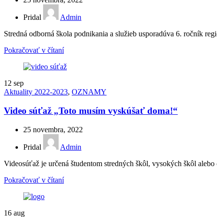
Pridal
Admin
Stredná odborná škola podnikania a služieb usporadúva 6. ročník regi
Pokračovať v čítaní
12
sep
Aktuality 2022-2023
,
OZNAMY
Video súťaž „Toto musím vyskúšať doma!“
25 novembra, 2022
Pridal
Admin
Videosúťaž je určená študentom stredných škôl, vysokých škôl alebo
Pokračovať v čítaní
16
aug