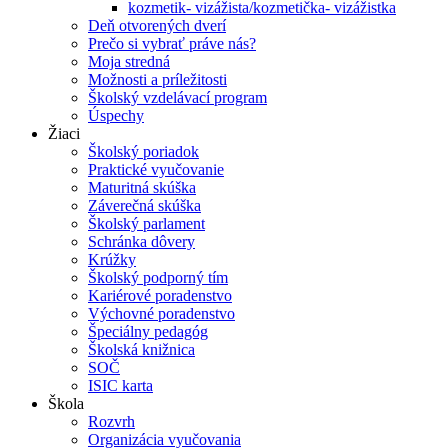
kozmetik- vizážista/kozmetička- vizážistka
Deň otvorených dverí
Prečo si vybrať práve nás?
Moja stredná
Možnosti a príležitosti
Školský vzdelávací program
Úspechy
Žiaci
Školský poriadok
Praktické vyučovanie
Maturitná skúška
Záverečná skúška
Školský parlament
Schránka dôvery
Krúžky
Školský podporný tím
Kariérové poradenstvo
Výchovné poradenstvo
Špeciálny pedagóg
Školská knižnica
SOČ
ISIC karta
Škola
Rozvrh
Organizácia vyučovania