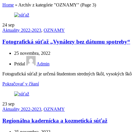
Home
»
Archív z kategórie "OZNAMY"
(Page 3)
24
sep
Aktuality 2022-2023
,
OZNAMY
Fotografická súťaž „Vynálezy bez dátumu spotreby“
25 novembra, 2022
Pridal
Admin
Fotografická súťaž je určená študentom stredných škôl, vysokých šk
Pokračovať v čítaní
23
sep
Aktuality 2022-2023
,
OZNAMY
Regionálna kadernícka a kozmetická súťaž
25 novembra, 2022