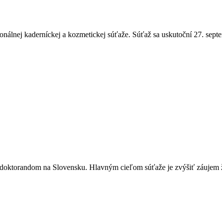
onálnej kaderníckej a kozmetickej súťaže. Súťaž sa uskutoční 27. septe
 doktorandom na Slovensku. Hlavným cieľom súťaže je zvýšiť záujem ž