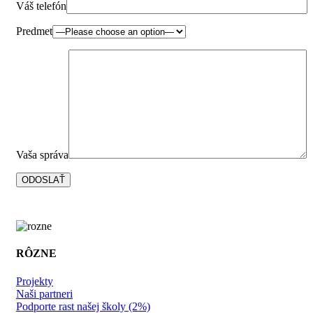
Váš telefón
Predmet
Vaša správa
RÔZNE
Projekty
Naši partneri
Podporte rast našej školy (2%)