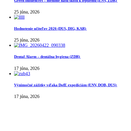
Green influenceri – meníme našu školu k lepšiemu (ENV, ZDR)
25 júna, 2026
Hodnotenie učiteľov 2026 (DUS, DIG, KAR)
25 júna, 2026
Dental Alarm – dentálna hygiena (ZDR)
17 júna, 2026
Výnimočné zážitky vďaka DofE expedíciám (ENV, DOB, DUS)
17 júna, 2026