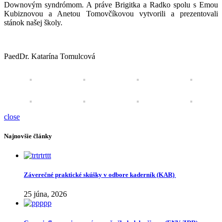
Downovým syndrómom. A práve Brigitka a Radko spolu s Emou
Kubiznovou a Anetou Tomovčíkovou vytvorili a prezentovali
stánok našej školy.
PaedDr. Katarína Tomulcová
close
Najnovšie články
Záverečné praktické skúšky v odbore kaderník (KAR)
25 júna, 2026