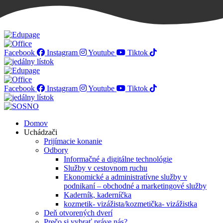
SOŠ podnikania a služieb - váš kľúč k úspechu
Facebook
Instagram
Youtube
Tiktok
Facebook
Instagram
Youtube
Tiktok
Domov
Uchádzači
Prijímacie konanie
Odbory
Informačné a digitálne technológie
Služby v cestovnom ruchu
Ekonomické a administratívne služby v
podnikaní – obchodné a marketingové služby
Kaderník, kaderníčka
kozmetik- vizážista/kozmetička- vizážistka
Deň otvorených dverí
Prečo si vybrať práve nás?