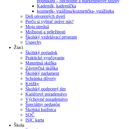
podnikaní – obchodné a marketingové služby
Kaderník, kaderníčka
kozmetik- vizážista/kozmetička- vizážistka
Deň otvorených dverí
Prečo si vybrať práve nás?
Moja stredná
Možnosti a príležitosti
Školský vzdelávací program
Úspechy
Žiaci
Školský poriadok
Praktické vyučovanie
Maturitná skúška
Záverečná skúška
Školský parlament
Schránka dôvery
Krúžky
Školský podporný tím
Kariérové poradenstvo
Výchovné poradenstvo
Špeciálny pedagóg
Školská knižnica
SOČ
ISIC karta
Škola