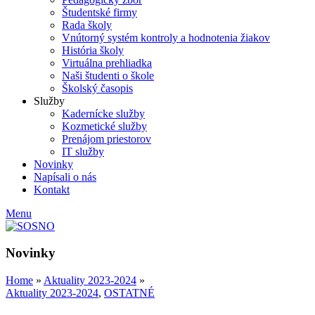
Študentské firmy
Rada školy
Vnútorný systém kontroly a hodnotenia žiakov
História školy
Virtuálna prehliadka
Naši študenti o škole
Školský časopis
Služby
Kadernícke služby
Kozmetické služby
Prenájom priestorov
IT služby
Novinky
Napísali o nás
Kontakt
Menu
Novinky
Home
»
Aktuality 2023-2024
»
Aktuality 2023-2024
,
OSTATNÉ