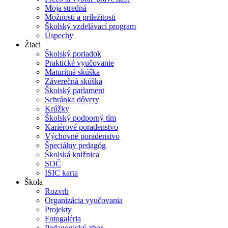
Moja stredná
Možnosti a príležitosti
Školský vzdelávací program
Úspechy
Žiaci
Školský poriadok
Praktické vyučovanie
Maturitná skúška
Záverečná skúška
Školský parlament
Schránka dôvery
Krúžky
Školský podporný tím
Kariérové poradenstvo
Výchovné poradenstvo
Špeciálny pedagóg
Školská knižnica
SOČ
ISIC karta
Škola
Rozvrh
Organizácia vyučovania
Projekty
Fotogaléria
Pedagogický zbor